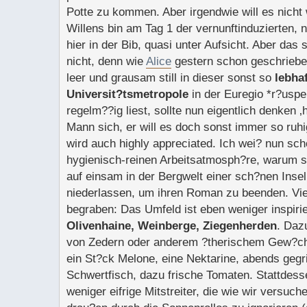
Potte zu kommen. Aber irgendwie will es nicht 
Willens bin am Tag 1 der vernunftinduzierten, 
hier in der Bib, quasi unter Aufsicht. Aber das 
nicht, denn wie
Alice
gestern schon geschrieben 
leer und grausam still in dieser sonst so
lebha
Universit?tsmetropole
in der Euregio *r?uspe
regelm??ig liest, sollte nun eigentlich denken 
Mann sich, er will es doch sonst immer so ruhi
wird auch highly appreciated. Ich wei? nun sc
hygienisch-reinen Arbeitsatmosph?re, warum s
auf einsam in der Bergwelt einer sch?nen Inse
niederlassen, um ihren Roman zu beenden. Viel
begraben: Das Umfeld ist eben weniger inspirie
Olivenhaine, Weinberge, Ziegenherden
. Daz
von Zedern oder anderem ?therischem Gew?ch
ein St?ck Melone, eine Nektarine, abends gegr
Schwertfisch, dazu frische Tomaten. Stattdess
weniger eifrige Mitstreiter, die wie wir versuc