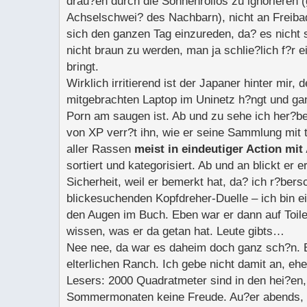
drau?en durch die Sonnenrollos zu ignorieren (g
Achselschwei? des Nachbarn), nicht an Freib
sich den ganzen Tag einzureden, da? es nicht 
nicht braun zu werden, man ja schlie?lich f?r 
bringt.
Wirklich irritierend ist der Japaner hinter mir,
mitgebrachten Laptop im Uninetz h?ngt und gan
Porn am saugen ist. Ab und zu sehe ich her?be
von XP verr?t ihn, wie er seine Sammlung mit 
aller Rassen
meist in eindeutiger Action mi
sortiert und kategorisiert. Ab und an blickt er 
Sicherheit, weil er bemerkt hat, da? ich r?bersch
blickesuchenden Kopfdreher-Duelle – ich bin ei
den Augen im Buch. Eben war er dann auf Toilett
wissen, was er da getan hat. Leute gibts…
Nee nee, da war es daheim doch ganz sch?n. 
elterlichen Ranch. Ich gebe nicht damit an, ehe
Lesers: 2000 Quadratmeter sind in den hei?en
Sommermonaten keine Freude. Au?er abends, b