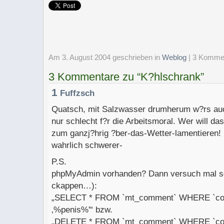
Am 3. August 2004 geschrieben
in
Weblog
| 3 Komme
3 Kommentare zu “K?hlschrank”
1
Fuffzsch
Quatsch, mit Salzwasser drumherum w?rs auc
nur schlecht f?r die Arbeitsmoral. Wer will da
zum ganzj?hrig ?ber-das-Wetter-lamentieren
wahrlich schwerer-
P.S.
phpMyAdmin vorhanden? Dann versuch mal so
ckappen…):
„SELECT * FROM `mt_comment` WHERE `co
‚%penis%'“ bzw.
„DELETE * FROM `mt_comment` WHERE `co