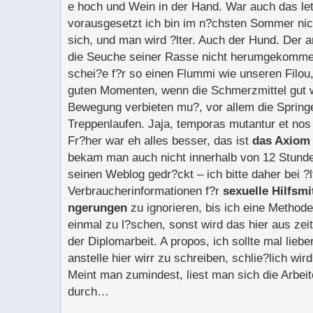
e hoch und Wein in der Hand. War auch das let
vorausgesetzt ich bin im n?chsten Sommer nicht
sich, und man wird ?lter. Auch der Hund. Der 
die Seuche seiner Rasse nicht herumgekomme
schei?e f?r so einen Flummi wie unseren Filou
guten Momenten, wenn die Schmerzmittel gut w
Bewegung verbieten mu?, vor allem die Spring
Treppenlaufen. Jaja, temporas mutantur et nos in
Fr?her war eh alles besser, das ist
das Axiom
bekam man auch nicht innerhalb von 12 Stun
seinen Weblog gedr?ckt – ich bitte daher bei ?
Verbraucherinformationen f?r
sexuelle Hilfsmi
ngerungen
zu ignorieren, bis ich eine Methode
einmal zu l?schen, sonst wird das hier aus zei
der Diplomarbeit. A propos, ich sollte mal lie
anstelle hier wirr zu schreiben, schlie?lich wi
Meint man zumindest, liest man sich die Arbe
durch…