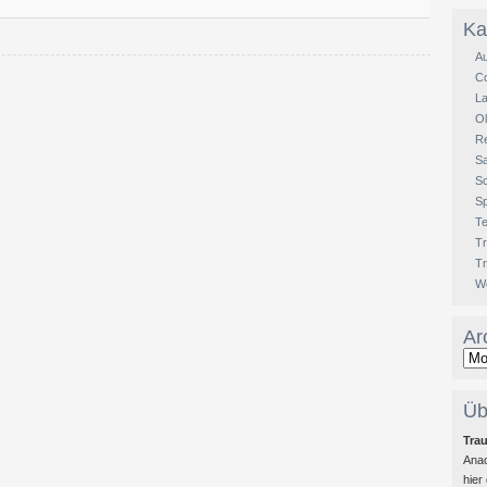
Ka
Au
Co
L
Ol
R
S
S
Sp
Te
Tr
T
W
Ar
Üb
Tra
Anac
hier