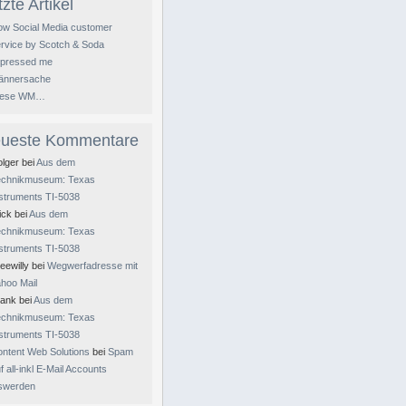
tzte Artikel
w Social Media customer
rvice by Scotch & Soda
mpressed me
ännersache
iese WM…
ueste Kommentare
lger
bei
Aus dem
echnikmuseum: Texas
struments TI-5038
ick
bei
Aus dem
echnikmuseum: Texas
struments TI-5038
eewilly
bei
Wegwerfadresse mit
hoo Mail
rank
bei
Aus dem
echnikmuseum: Texas
struments TI-5038
ntent Web Solutions
bei
Spam
f all-inkl E-Mail Accounts
oswerden