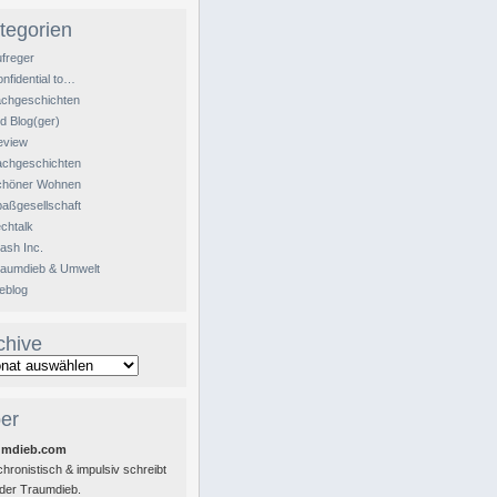
tegorien
freger
nfidential to…
achgeschichten
d Blog(ger)
eview
achgeschichten
chöner Wohnen
aßgesellschaft
chtalk
ash Inc.
raumdieb & Umwelt
eblog
chive
er
umdieb.com
hronistisch & impulsiv schreibt
 der Traumdieb.