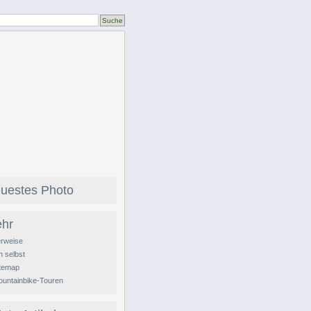
uestes Photo
hr
rweise
h selbst
itemap
untainbike-Touren