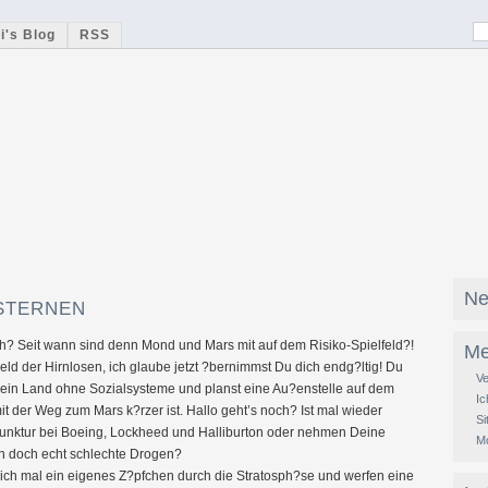
i's Blog
RSS
Ne
 STERNEN
ch? Seit wann sind denn Mond und Mars mit auf dem Risiko-Spielfeld?!
Me
eld der Hirnlosen, ich glaube jetzt ?bernimmst Du dich endg?ltig! Du
Ve
t ein Land ohne Sozialsysteme und planst eine Au?enstelle auf dem
Ic
t der Weg zum Mars k?rzer ist. Hallo geht’s noch? Ist mal wieder
S
unktur bei Boeing, Lockheed und Halliburton oder nehmen Deine
Mo
n doch echt schlechte Drogen?
ich mal ein eigenes Z?pfchen durch die Stratosph?se und werfen eine