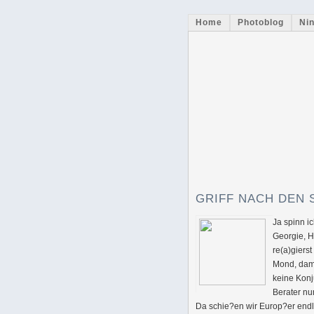
Home
Photoblog
Nin
GRIFF NACH DEN
Ja spinn i
Georgie, H
re(a)giers
Mond, dami
keine Konj
Berater nu
Da schie?en wir Europ?er endl