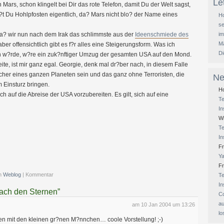
Le
ars, schon klingelt bei Dir das rote Telefon, damit Du der Welt sagst,
?t Du Hohlpfosten eigentlich, da? Mars nicht blo? der Name eines
Ho
se
i
, da? wir nun nach dem Irak das schlimmste aus der
Ideenschmiede des
M
ber offensichtlich gibt es f?r alles eine Steigerungsform. Was ich
D
n w?rde, w?re ein zuk?nftiger Umzug der gesamten USA auf den Mond.
te, ist mir ganz egal. Georgie, denk mal dr?ber nach, in diesem Falle
cher eines ganzen Planeten sein und das ganz ohne Terroristen, die
Ne
 Einsturz bringen.
Ho
ich auf die Abreise der USA vorzubereiten. Es gilt, sich auf eine
T
In
W
T
In
Fr
Ya
F
in
Weblog
| Kommentar
T
In
nach den Sternen”
Co
au
am 10 Jan 2004 um 13:26
l
en mit den kleinen gr?nen M?nnchen… coole Vorstellung! ;-)