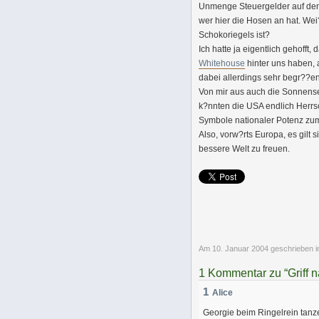
Unmenge Steuergelder auf den M
wer hier die Hosen an hat. Wei
Schokoriegels ist?
Ich hatte ja eigentlich gehofft
Whitehouse
hinter uns haben, a
dabei allerdings sehr begr??e
Von mir aus auch die Sonnensei
k?nnten die USA endlich Herrs
Symbole nationaler Potenz zum
Also, vorw?rts Europa, es gilt s
bessere Welt zu freuen.
Am 10. Januar 2004 geschrieben
1 Kommentar zu “Griff 
1
Alice
Georgie beim Ringelrein tanz