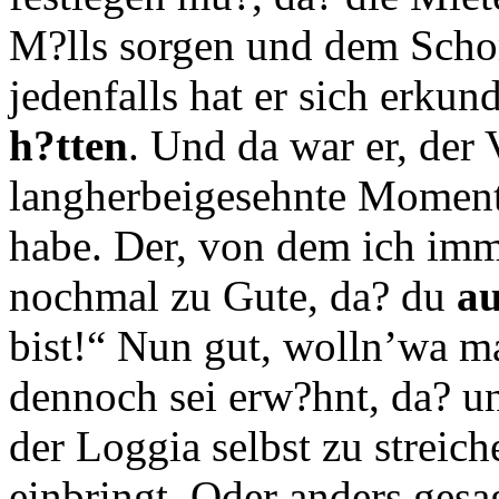
M?lls sorgen und dem Schor
jedenfalls hat er sich erkun
h?tten
. Und da war er, der
langherbeigesehnte Moment,
habe. Der, von dem ich imm
nochmal zu Gute, da? du
a
bist!“ Nun gut, wolln’wa ma
dennoch sei erw?hnt, da? un
der Loggia selbst zu streic
einbringt. Oder anders ges