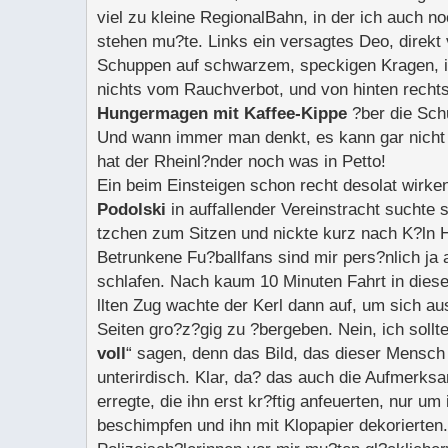
viel zu kleine RegionalBahn, in der ich auch n
stehen mu?te. Links ein versagtes Deo, direkt 
Schuppen auf schwarzem, speckigen Kragen, i
nichts vom Rauchverbot, und von hinten recht
Hungermagen mit Kaffee-Kippe
?ber die Sch
Und wann immer man denkt, es kann gar nich
hat der Rheinl?nder noch was in Petto!
Ein beim Einsteigen schon recht desolat wirk
Podolski
in auffallender Vereinstracht suchte s
tzchen zum Sitzen und nickte kurz nach K?ln 
Betrunkene Fu?ballfans sind mir pers?nlich ja 
schlafen. Nach kaum 10 Minuten Fahrt in diese
llten Zug wachte der Kerl dann auf, um sich aus
Seiten gro?z?gig zu ?bergeben. Nein, ich sollt
voll
“ sagen, denn das Bild, das dieser Mensch 
unterirdisch. Klar, da? das auch die Aufmerks
erregte, die ihn erst kr?ftig anfeuerten, nur um
beschimpfen und ihn mit Klopapier dekorierten