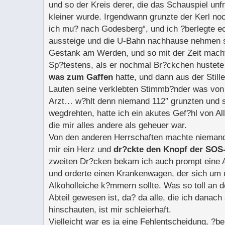
und so der Kreis derer, die das Schauspiel unfr
kleiner wurde. Irgendwann grunzte der Kerl n
ich mu? nach Godesberg“, und ich ?berlegte ech
aussteige und die U-Bahn nachhause nehmen so
Gestank am Werden, und so mit der Zeit macht
Sp?testens, als er nochmal Br?ckchen hustet
was zum Gaffen
hatte, und dann aus der Still
Lauten seine verklebten Stimmb?nder was von
Arzt… w?hlt denn niemand 112″ grunzten und si
wegdrehten, hatte ich ein akutes Gef?hl von All
die mir alles andere als geheuer war.
Von den anderen Herrschaften machte niemand 
mir ein Herz und
dr?ckte den Knopf der SOS
zweiten Dr?cken bekam ich auch prompt eine 
und orderte einen Krankenwagen, der sich um 
Alkoholleiche k?mmern sollte. Was so toll an 
Abteil gewesen ist, da? da alle, die ich danach
hinschauten, ist mir schleierhaft.
Vielleicht war es ja eine Fehlentscheidung, ?be