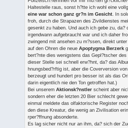
Polizeisch?lerinnen vor mir mu?ten gl?ckliche
Haltestelle raus, sonst h?tte ich wohl eine vol
eine war schon ganz gr?n im Gesicht
. In so
froh, durch die Strapazen des Zivildienstes me
gesenkt zu haben. Und auch ich gebe zu, da? d
irgendwann aufgebraucht war und ich daher fro
zwingend mit ansehen zu m?ssen, direkt unter 
auf den Ohren die neue
Apoptygma Berzerk
g
bert?nte dies wenigstens das Gepl?tscher des 
dieser Stelle sei schnell erw?hnt, da? das Al
hnungsbed?rftig ist, aber die Coverversion von
berzeugt und hundert pro besser ist als das Ori
darin eigentlich nie den Ton getroffen hat.)
Bei unserem
Aktionsk?nstler
scheint aber nich
sondern eher die letzten 20 Bier schlecht gewe
einmal meldete das olfaktorische Register noc
den diese Kreatur, die wenig an Zivilisation er
rper?ffnung absonderte.
Es lag sicher nicht nur an ihm, da? sich der Zu